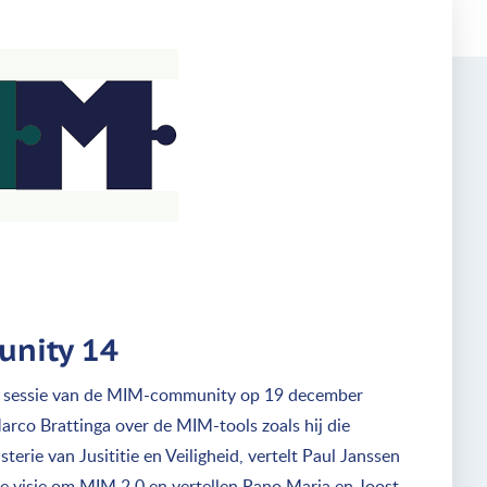
nity 14
 sessie van de MIM-community op 19 december
arco Brattinga over de MIM-tools zoals hij die
terie van Jusititie en Veiligheid, vertelt Paul Janssen
 visie om MIM 2.0 en vertellen Pano Maria en Joost