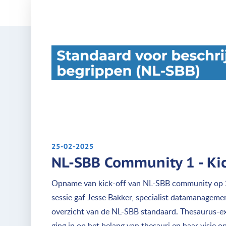
25-02-2025
NL-SBB Community 1 - Kic
Opname van kick-off van NL-SBB community op 25
sessie gaf Jesse Bakker, specialist datamanagemen
overzicht van de NL-SBB standaard. Thesaurus-ex
ging in op het belang van thesauri en haar visie 