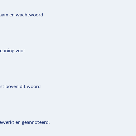
rsnaam en wachtwoord
teuning voor
kst boven dit woord
ewerkt en geannoteerd.