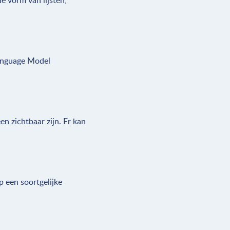
e vorm van lijsten,
Language Model
n zichtbaar zijn. Er kan
 een soortgelijke