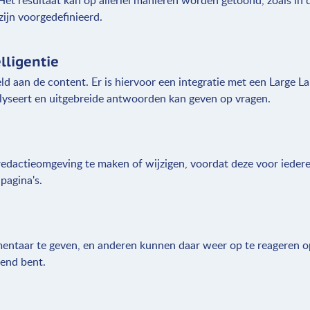
et resultaat kan op allerlei manieren worden getoond, zoals in d
zijn voorgedefinieerd.
lligentie
ld aan de content. Er is hiervoor een integratie met een Large 
alyseert en uitgebreide antwoorden kan geven op vragen.
redactieomgeving te maken of wijzigen, voordat deze voor iederee
pagina's.
entaar te geven, en anderen kunnen daar weer op te reageren op
wend bent.