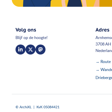
Volg ons
Adres
Blijf op de hoogte!
Arnhems
3708 AH 
Nederlan
→ Route
→ Wandel
Drieberg
© ArchiXL | KvK 05084421