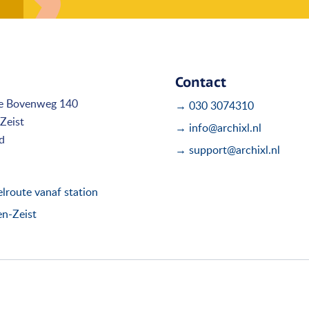
Contact
e Bovenweg 140
→ 030 3074310
Zeist
→ info@archixl.nl
d
→ support@archixl.nl
route vanaf station
en-Zeist