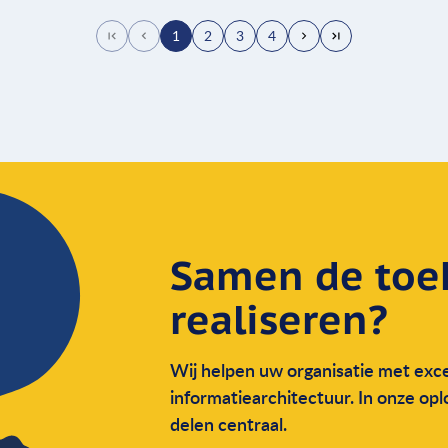
1
2
3
4
Samen de toe
realiseren?
Wij helpen uw organisatie met exce
informatie­architectuur. In onze op
delen centraal.