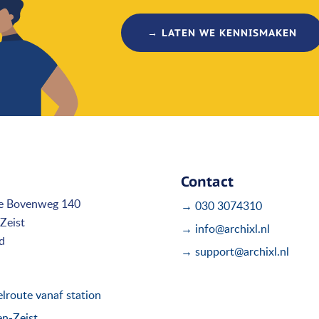
→ LATEN WE KENNISMAKEN
Contact
e Bovenweg 140
→ 030 3074310
Zeist
→ info@archixl.nl
d
→ support@archixl.nl
route vanaf station
en-Zeist