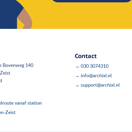
Contact
e Bovenweg 140
→ 030 3074310
Zeist
→ info@archixl.nl
d
→ support@archixl.nl
route vanaf station
en-Zeist