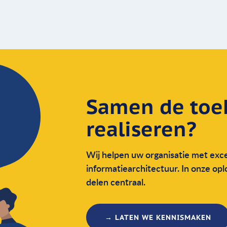
Samen de toe
realiseren?
Wij helpen uw organisatie met exce
informatie­architectuur. In onze op
delen centraal.
→ LATEN WE KENNISMAKEN