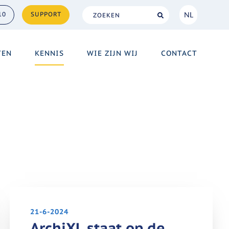
NL
10
SUPPORT
NL
TEN
KENNIS
WIE ZIJN WIJ
CONTACT
EN
21-6-2024
ArchiXL staat op de