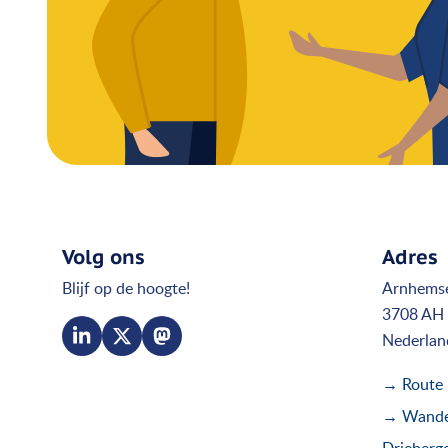
Volg ons
Adres
Blijf op de hoogte!
Arnhems
3708 AH 
Nederlan
→ Route
→ Wandel
Drieberg