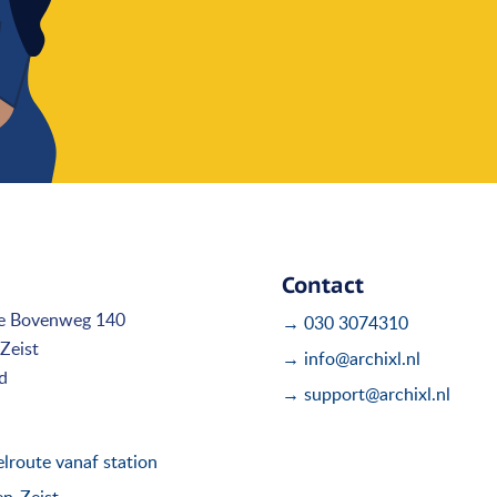
Contact
e Bovenweg 140
→ 030 3074310
Zeist
→ info@archixl.nl
d
→ support@archixl.nl
route vanaf station
en-Zeist