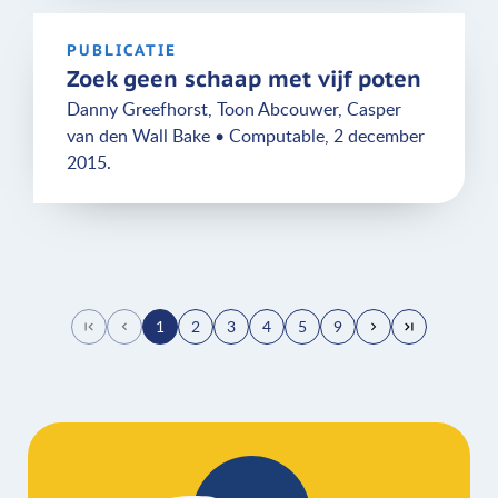
PUBLICATIE
Zoek geen schaap met vijf poten
Danny Greefhorst, Toon Abcouwer, Casper
van den Wall Bake • Computable, 2 december
2015.
1
2
3
4
5
9