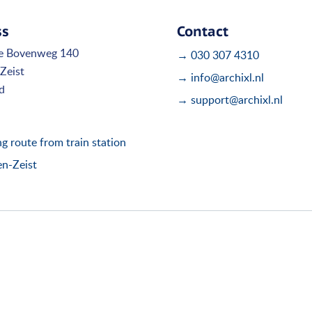
ss
Contact
e Bovenweg 140
→ 030 307 4310
Zeist
→ info@archixl.nl
d
→ support@archixl.nl
 route from train station
en-Zeist