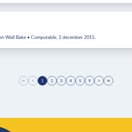
en Wall Bake • Computable, 2 december 2015.
1
2
3
4
5
9