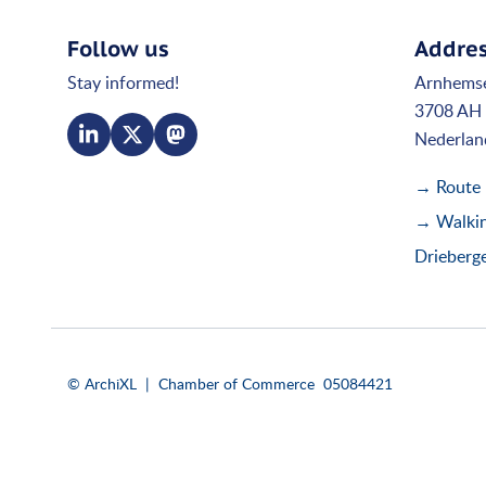
Follow us
Addre
Stay informed!
Arnhems
3708 AH 
Nederlan
→ Route
→ Walking
Drieberg
© ArchiXL | Chamber of Commerce 05084421