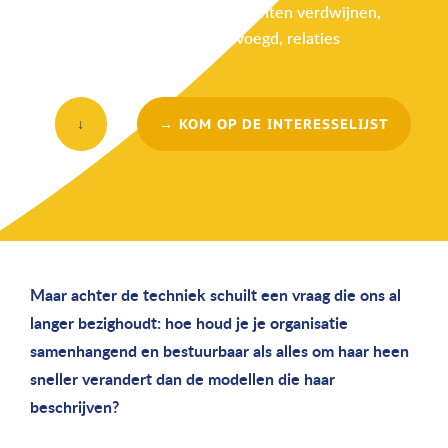
domeinmodel. Negen elementen verdwijnen,
andere worden samengevoegd, relaties
krijgen multipliciteit.
↓
→ KOM OP DE INTERESSELIJST
Maar achter de techniek schuilt een vraag die ons al
langer bezighoudt: hoe houd je je organisatie
samenhangend en bestuurbaar als alles om haar heen
sneller verandert dan de modellen die haar
beschrijven?