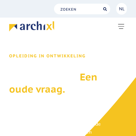
NL
NL
EN
OPLEIDING IN ONTWIKKELING
ArchiMate™ 4. Een
nieuwe versie.
Een
oude vraag.
Op 27 april 2026 verscheen versie 4 van
ArchiMate, de grote herziening sinds
ArchiMate versie 3.2. Het vertrouwde
lagenmodel maakt plaats voor een