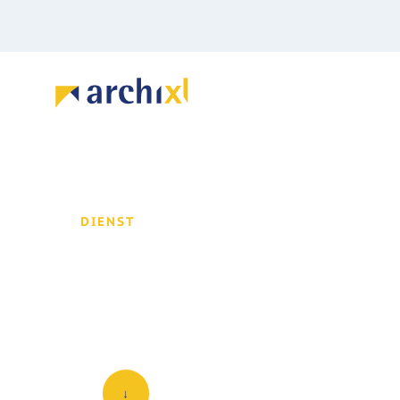
DIENST
Beschrijven begr
Is er in uw organisatie of keten een gem
beschikbaar stellen van de begrippen.
↓