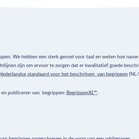
ippen. We hebben een sterk gevoel voor taal en weten hoe nauw 
tlijnen zijn om ervoor te zorgen dat er kwalitatief goede besch
Nederlandse standaard voor het beschrijven van begrippen
(NL-
 en publiceren van begrippen:
BegrippenXL™
.
n van begrippen opgeschreven in de vorm van een whitepaper.