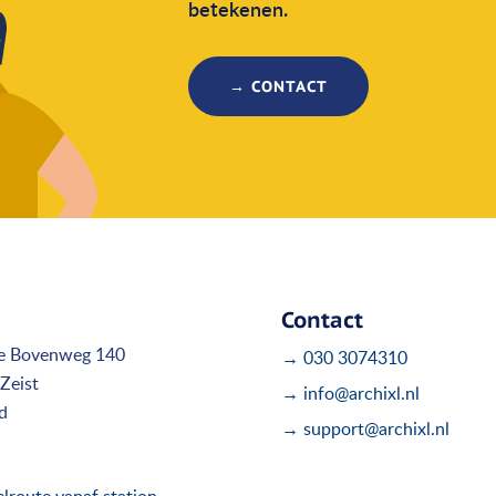
betekenen.
→ CONTACT
Contact
e Bovenweg 140
→ 030 3074310
Zeist
→ info@archixl.nl
d
→ support@archixl.nl
route vanaf station