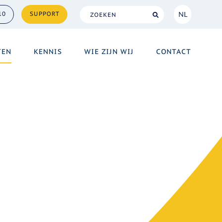
NL
10
SUPPORT
NL
TEN
KENNIS
WIE ZIJN WIJ
CONTACT
EN
n van en