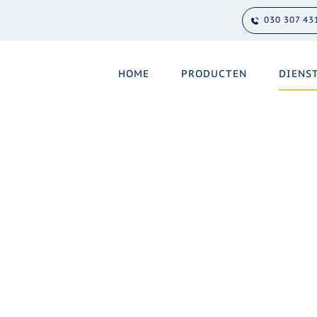
030 307 43
HOME
PRODUCTEN
DIENS
ippen
eenschappelijke taal? Wij kunnen helpen bij het definiëre