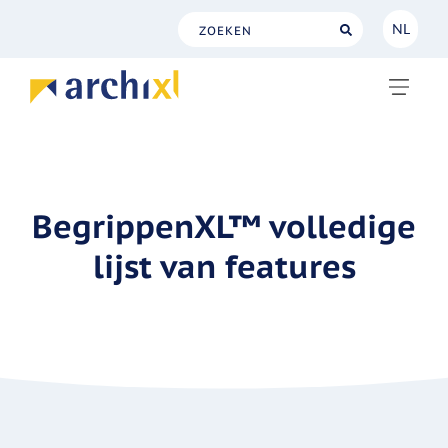
NL
NL
EN
BegrippenXL™ volledige
lijst van features