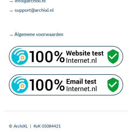
→ info@archixl.nl
→ support@archixl.nl
→ Algemene voorwaarden
.
.
© ArchiXL | KvK 05084421