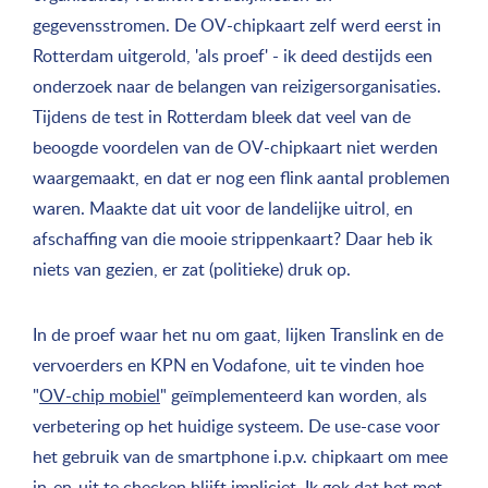
gegevensstromen. De OV-chipkaart zelf werd eerst in
Rotterdam uitgerold, 'als proef' - ik deed destijds een
onderzoek naar de belangen van reizigersorganisaties.
Tijdens de test in Rotterdam bleek dat veel van de
beoogde voordelen van de OV-chipkaart niet werden
waargemaakt, en dat er nog een flink aantal problemen
waren. Maakte dat uit voor de landelijke uitrol, en
afschaffing van die mooie strippenkaart? Daar heb ik
niets van gezien, er zat (politieke) druk op.
In de proef waar het nu om gaat, lijken Translink en de
vervoerders en KPN en Vodafone, uit te vinden hoe
"
OV-chip mobiel
" geïmplementeerd kan worden, als
verbetering op het huidige systeem. De use-case voor
het gebruik van de smartphone i.p.v. chipkaart om mee
in-en-uit te checken blijft impliciet. Ik gok dat het met