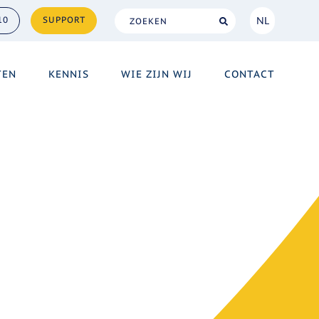
NL
10
SUPPORT
NL
TEN
KENNIS
WIE ZIJN WIJ
CONTACT
EN
geïntegreerd in
entraal.