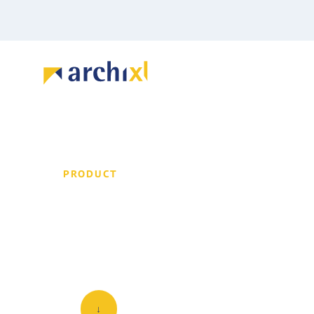
PRODUCT
Architectuur van 
We bieden producten voor het vastlegg
één platform. Het verbinden van data en
↓