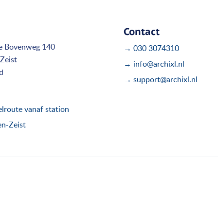
Contact
e Bovenweg 140
→ 030 3074310
Zeist
→ info@archixl.nl
d
→ support@archixl.nl
route vanaf station
en-Zeist