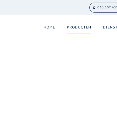
030 307 43
HOME
PRODUCTEN
DIENS
ons platform
en van (meta)data en kennis. We hebben onze producten 
 het gebruik van Linked Data standaarden staan daarbij c