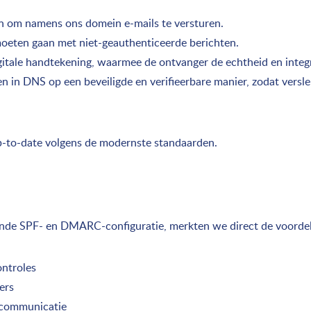
n om namens ons domein e-mails te versturen.
eten gaan met niet-geauthenticeerde berichten.
gitale handtekening, waarmee de ontvanger de echtheid en integr
n in DNS op een beveiligde en verifieerbare manier, zodat versl
 up-to-date volgens de modernste standaarden.
de SPF- en DMARC-configuratie, merkten we direct de voorde
ontroles
ers
 communicatie