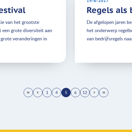
19-6-2017
estival
Regels als 
ie van het grootste
De afgelopen jaren be
 een grote diversiteit aan
het onderwerp regelbe
e grote veranderingen in
van bedrijfsregels na
1
4
5
6
12