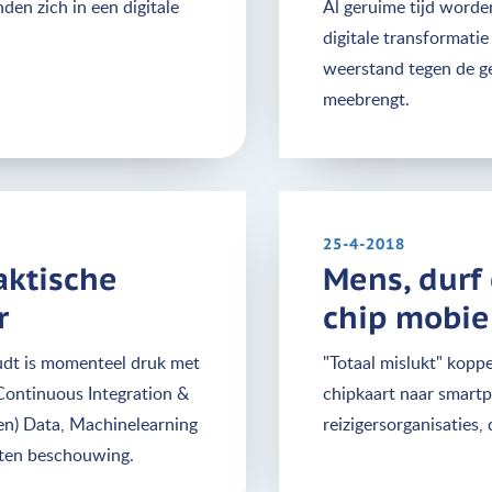
den zich in een digitale
Al geruime tijd worde
digitale transformatie
weerstand tegen de ge
meebrengt.
25-4-2018
aktische
Mens, durf 
r
chip mobie
oudt is momenteel druk met
"Totaal mislukt" kop
Continuous Integration &
chipkaart naar smartp
pen) Data, Machinelearning
reizigersorganisaties,
uiten beschouwing.