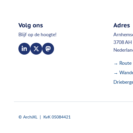
Volg ons
Adres
Blijf op de hoogte!
Arnhems
3708 AH 
Nederlan
→ Route
→ Wandel
Drieberg
© ArchiXL | KvK 05084421