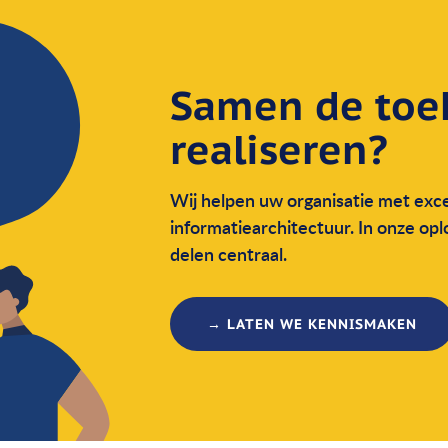
Samen de toe
realiseren?
Wij helpen uw organisatie met exce
informatie­architectuur. In onze op
delen centraal.
→ LATEN WE KENNISMAKEN