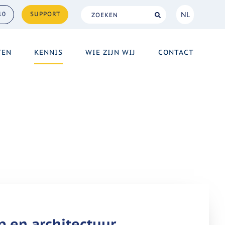
NL
10
SUPPORT
NL
TEN
KENNIS
WIE ZIJN WIJ
CONTACT
EN
p en architectuur