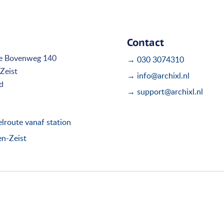
Contact
e Bovenweg 140
→ 030 3074310
Zeist
→ info@archixl.nl
d
→ support@archixl.nl
route vanaf station
en-Zeist