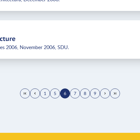
ecture
gres 2006, November 2006, SDU.
1
5
6
7
8
9