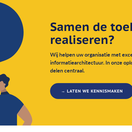
Samen de toe
realiseren?
Wij helpen uw organisatie met exce
informatie­architectuur. In onze op
delen centraal.
→ LATEN WE KENNISMAKEN