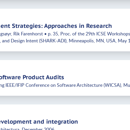
nt Strategies: Approaches in Research
gsøyr, Rik Farenhorst • p. 35, Proc. of the 29th ICSE Worksho
le, and Design Intent (SHARK-ADI), Minneapolis, MN, USA, May 
oftware Product Audits
ing IEEE/IFIP Conference on Software Architecture (WICSA), Mum
evelopment and integration
chitectura, December 2006.