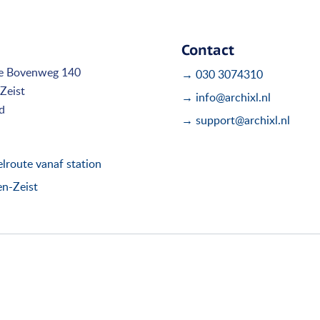
Contact
e Bovenweg 140
→ 030 3074310
Zeist
→ info@archixl.nl
d
→ support@archixl.nl
route vanaf station
en-Zeist