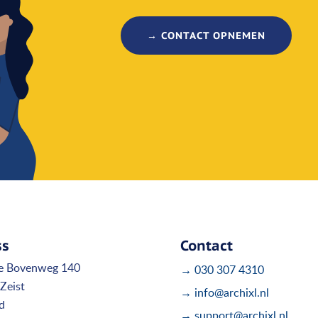
→ CONTACT OPNEMEN
ss
Contact
e Bovenweg 140
→ 030 307 4310
Zeist
→ info@archixl.nl
d
→ support@archixl.nl