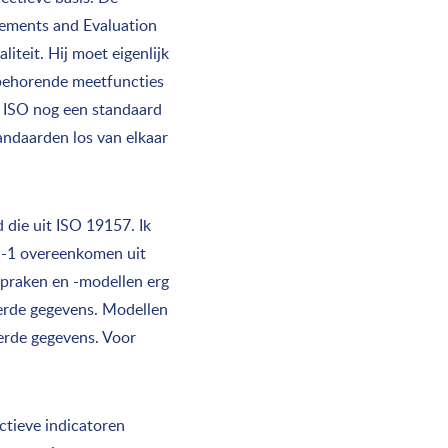
rements and Evaluation
teit. Hij moet eigenlijk
jbehorende meetfuncties
t ISO nog een standaard
tandaarden los van elkaar
 die uit ISO 19157. Ik
 1-1 overeenkomen uit
spraken en -modellen erg
eerde gegevens. Modellen
eerde gegevens. Voor
ectieve indicatoren