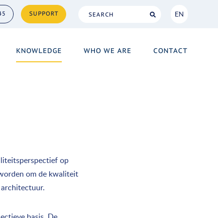
EN
45
SUPPORT
NL
KNOWLEDGE
WHO WE ARE
CONTACT
EN
liteitsperspectief op
 worden om de kwaliteit
 architectuur.
ectieve basis. De