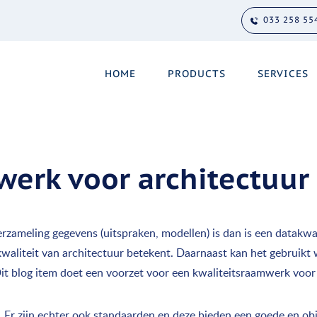
033 258 55
HOME
PRODUCTS
SERVICES
werk voor architectuur
verzameling gegevens (uitspraken, modellen) is dan is een datakwa
 kwaliteit van architectuur betekent. Daarnaast kan het gebruikt
Dit blog item doet een voorzet voor een kwaliteitsraamwerk voor
 Er zijn echter ook standaarden en deze bieden een goede en obj