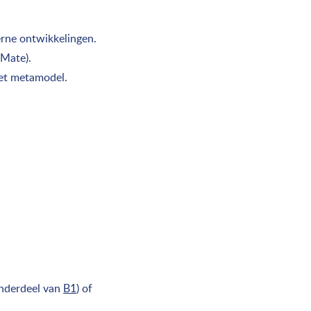
erne ontwikkelingen.
iMate).
et metamodel.
onderdeel van
B1
) of