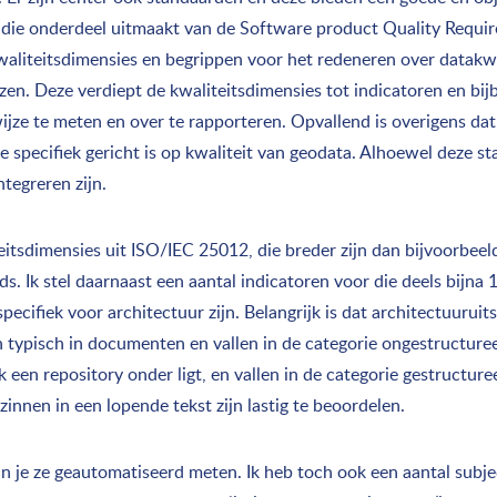
die onderdeel uitmaakt van de Software product Quality Requi
aliteitsdimensies en begrippen voor het redeneren over datakwali
en. Deze verdiept de kwaliteitsdimensies tot indicatoren en bi
ijze te meten en over te rapporteren. Opvallend is overigens da
ie specifiek gericht is op kwaliteit van geodata. Alhoewel deze s
ntegreren zijn.
itsdimensies uit ISO/IEC 25012, die breder zijn dan bijvoorbeeld
s. Ik stel daarnaast een aantal indicatoren voor die deels bijna
cifiek voor architectuur zijn. Belangrijk is dat architectuuruit
an typisch in documenten en vallen in de categorie ongestructur
k een repository onder ligt, en vallen in de categorie gestructur
 zinnen in een lopende tekst zijn lastig te beoordelen.
 kun je ze geautomatiseerd meten. Ik heb toch ook een aantal subj