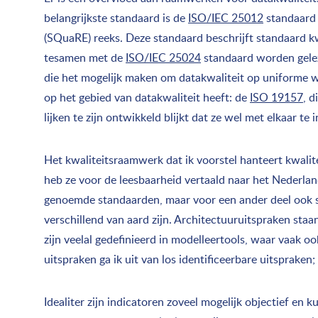
belangrijkste standaard is de
ISO/IEC 25012
standaard 
(SQuaRE) reeks. Deze standaard beschrijft standaard kw
tesamen met de
ISO/IEC 25024
standaard worden gelez
die het mogelijk maken om datakwaliteit op uniforme w
op het gebied van datakwaliteit heeft: de
ISO 19157
, d
lijken te zijn ontwikkeld blijkt dat ze wel met elkaar te i
Het kwaliteitsraamwerk dat ik voorstel hanteert kwalite
heb ze voor de leesbaarheid vertaald naar het Nederland
genoemde standaarden, maar voor een ander deel ook spe
verschillend van aard zijn. Architectuuruitspraken sta
zijn veelal gedefinieerd in modelleertools, waar vaak oo
uitspraken ga ik uit van los identificeerbare uitspraken;
Idealiter zijn indicatoren zoveel mogelijk objectief en