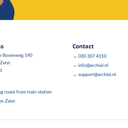
ss
Contact
e Bovenweg 140
→ 030 307 4310
Zeist
→ info@archixl.nl
d
→ support@archixl.nl
 route from train station
en-Zeist