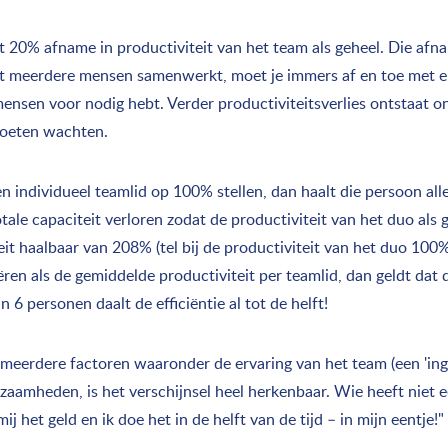
 tot 20% afname in productiviteit van het team als geheel. Die afn
 meerdere mensen samenwerkt, moet je immers af en toe met el
 mensen voor nodig hebt. Verder productiviteitsverlies ontstaat o
moeten wachten.
n individueel teamlid op 100% stellen, dan haalt die persoon al
tale capaciteit verloren zodat de productiviteit van het duo als
eit haalbaar van 208% (tel bij de productiviteit van het duo 100
iëren als de gemiddelde productiviteit per teamlid, dan geldt dat d
6 personen daalt de efficiëntie al tot de helft!
n meerdere factoren waaronder de ervaring van het team (een 'in
zaamheden, is het verschijnsel heel herkenbaar. Wie heeft niet 
j het geld en ik doe het in de helft van de tijd – in mijn eentje!"