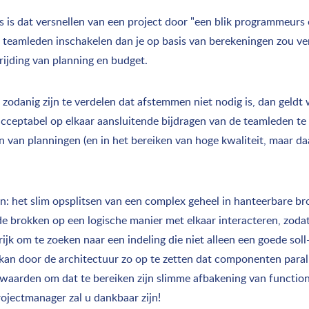
s dat versnellen van een project door "een blik programmeurs o
ra teamleden inschakelen dan je op basis van berekeningen zou 
hrijding van planning en budget.
danig zijn te verdelen dat afstemmen niet nodig is, dan geldt w
 acceptabel op elkaar aansluitende bijdragen van de teamleden t
en van planningen (en in het bereiken van hoge kwaliteit, maar da
: het slim opsplitsen van een complex geheel in hanteerbare b
e de brokken op een logische manier met elkaar interacteren, zod
k om te zoeken naar een indeling die niet alleen een goede soll-
t kan door de architectuur zo op te zetten dat componenten paral
aarden om dat te bereiken zijn slimme afbakening van functiona
jectmanager zal u dankbaar zijn!