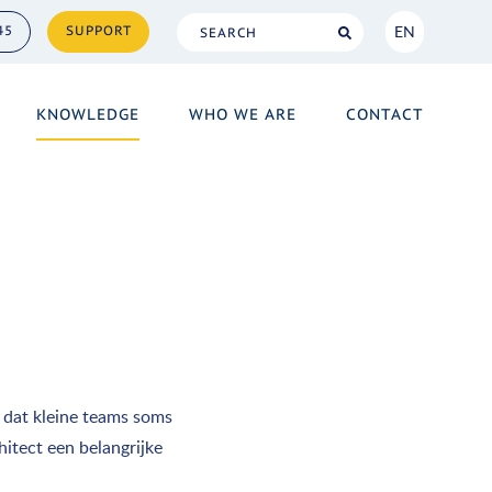
EN
45
SUPPORT
NL
KNOWLEDGE
WHO WE ARE
CONTACT
EN
s dat kleine teams soms
itect een belangrijke