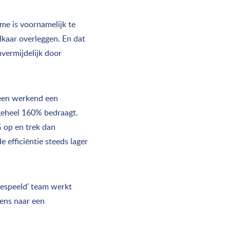
ame is voornamelijk te
kaar overleggen. En dat
nvermijdelijk door
leen werkend een
 geheel 160% bedraagt.
% op en trek dan
e efficiëntie steeds lager
gespeeld' team werkt
eens naar een