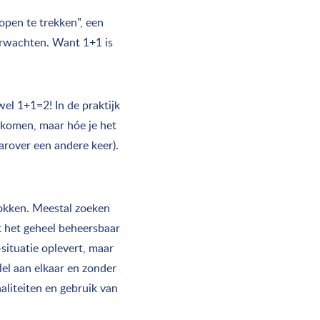
pen te trekken", een
verwachten. Want 1+1 is
el 1+1=2! In de praktijk
e komen, maar hóe je het
arover een andere keer).
rokken. Meestal zoeken
at het geheel beheersbaar
situatie oplevert, maar
lel aan elkaar en zonder
liteiten en gebruik van