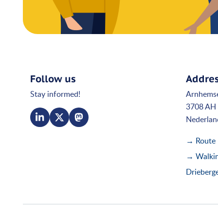
Follow us
Addre
Stay informed!
Arnhems
3708 AH 
Nederlan
→ Route
→ Walking
Drieberg