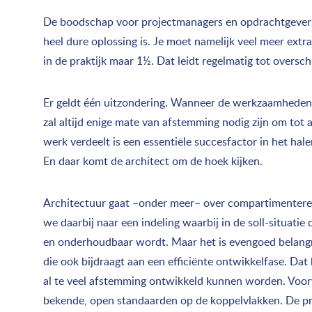
De boodschap voor projectmanagers en opdrachtgevers i
heel dure oplossing is. Je moet namelijk veel meer ext
in de praktijk maar 1½. Dat leidt regelmatig tot oversc
Er geldt één uitzondering. Wanneer de werkzaamheden zo
zal altijd enige mate van afstemming nodig zijn om tot
werk verdeelt is een essentiële succesfactor in het hal
En daar komt de architect om de hoek kijken.
Architectuur gaat –onder meer– over compartimenteren
we daarbij naar een indeling waarbij in de soll-situati
en onderhoudbaar wordt. Maar het is evengoed belangrij
die ook bijdraagt aan een efficiënte ontwikkelfase. Da
al te veel afstemming ontwikkeld kunnen worden. Voorw
bekende, open standaarden op de koppelvlakken. De pro